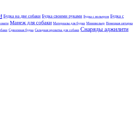
и
Будка на две собаки
Будка своими руками
Будка с
Будка с вольером
Манеж для собаки
овати
Материалы для будки
Минивольер
Немецкая овчарка
Снаряды аджилити
обаки
Сдвоенная будка
Складная кроватка для собаки