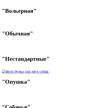
"Вольерная"
"Обычная"
"Нестандартные"
"Опушка"
"Собачья"