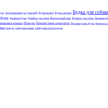
Будка для собак
ьдог
Аргентинский дог (мастиф)
Будка-вольер
Будка в вольер
 будки
Двойная будка
Девайсы для собак
Контрастный цвет
Кровати для собак
Лежанки-кр
ающаяся крыша
Породы
Препятствия аджилити
Производство будок
Размеры с
овка
конура
откидная крыша
тамбурная перегородка