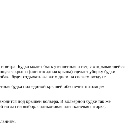
 и ветра. Будка может быть утепленная и нет, с открывающейся
ающаяся крыша (или откидная крыша) сделает уборку будки
бака будет отдыхать жарким днем на свежем воздухе.
военная будка под единой крышей обеспечит питомцам
находится под крышей вольера. В вольерной будке так же
 на лаз на выбор: силиконовая или тканевая шторка,
еланиям.