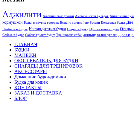
Аджилити
Алюминиевые уголки
Американский бульдог
Английский бул
кормушкой
Две
Будки в других городах
Будки с дставкой по России
Вольерная будка
Нестандартная будка
Открыв
Необычная будка
Опции в будку
Оригинальная будка
дрессир
Собака в будке
Собака грызет будку
Тренировка собак
антивандальные уголки
ГЛАВНАЯ
БУДКИ
МАНЕЖИ
ОБОГРЕВАТЕЛЬ ДЛЯ БУДКИ
СНАРЯДЫ ДЛЯ ТРЕНИРОВОК
АКСЕССУАРЫ
Домашние будки-домики
Будка для кошек
КОНТАКТЫ
ЗАКАЗ И ДОСТАВКА
БЛОГ