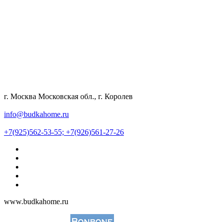
г. Москва Московская обл., г. Королев
info@budkahome.ru
+7(925)562-53-55;
+7(926)561-27-26
www.budkahome.ru