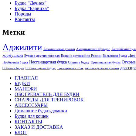
Будка “Дачная”
Будка “Барвиха”
Породы
Контакты
Метки
Аджилити
Алюминиевые уголки
Американский бульдог
Английский бул
кормушкой
Две
Будки в других городах
Будки с дставкой по России
Вольерная будка
Нестандартная будка
Открыв
Необычная будка
Опции в будку
Оригинальная будка
дрессир
Собака в будке
Собака грызет будку
Тренировка собак
антивандальные уголки
ГЛАВНАЯ
БУДКИ
МАНЕЖИ
ОБОГРЕВАТЕЛЬ ДЛЯ БУДКИ
СНАРЯДЫ ДЛЯ ТРЕНИРОВОК
АКСЕССУАРЫ
Домашние будки-домики
Будка для кошек
КОНТАКТЫ
ЗАКАЗ И ДОСТАВКА
БЛОГ