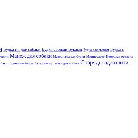
и
Будка на две собаки
Будка своими руками
Будка с
Будка с вольером
Манеж для собаки
овати
Материалы для будки
Минивольер
Немецкая овчарка
Снаряды аджилити
обаки
Сдвоенная будка
Складная кроватка для собаки