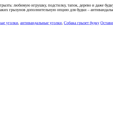
грызть: любимую игрушку, подстилку, тапок, дерево и даже будку
 таких грызунов дополнительную опцию для будки – антивандал
ые уголки
,
антивандальные уголки
,
Собака грызет будку
Остави