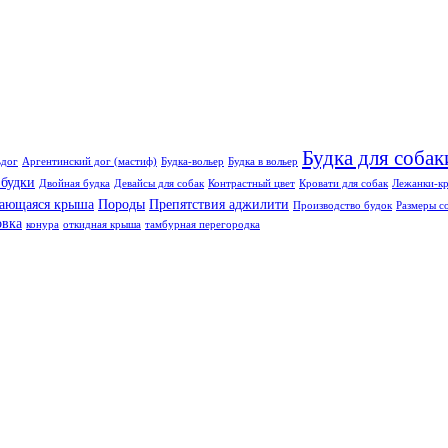
Будка для собак
ьдог
Аргентинский дог (мастиф)
Будка-вольер
Будка в вольер
 будки
Двойная будка
Девайсы для собак
Контрастный цвет
Кровати для собак
Лежанки-кр
ающаяся крыша
Породы
Препятствия аджилити
Производство будок
Размеры с
овка
конура
откидная крыша
тамбурная перегородка