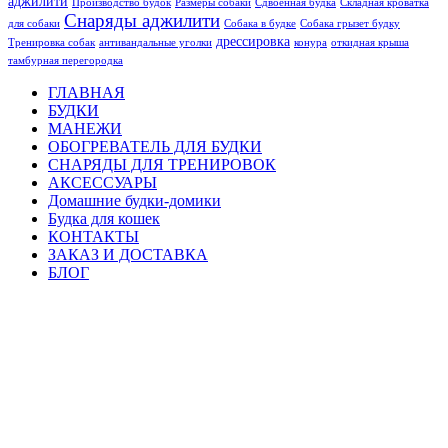
аджилити
Производство будок
Размеры собаки
Сдвоенная будка
Складная кроватка
Снаряды аджилити
для собаки
Собака в будке
Собака грызет будку
дрессировка
Тренировка собак
антивандальные уголки
конура
откидная крыша
тамбурная перегородка
ГЛАВНАЯ
БУДКИ
МАНЕЖИ
ОБОГРЕВАТЕЛЬ ДЛЯ БУДКИ
СНАРЯДЫ ДЛЯ ТРЕНИРОВОК
АКСЕССУАРЫ
Домашние будки-домики
Будка для кошек
КОНТАКТЫ
ЗАКАЗ И ДОСТАВКА
БЛОГ