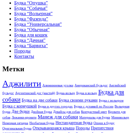
Будка “Опушка”
Будка “Собачья”
Будка “Вольерная”
Будка “Фазенда”
Будка “Универсальная”
Будка “Обычная”
Будка для кошек
Будка “Дачная”
Будка “Барвиха”
Породы
Контакты
Метки
Аджилити
Алюминиевые уголки
Американский бульдог
Английский
Будка для
бульдог
Аргентинский дог (мастиф)
Будка-вольер
Будка в вольер
собаки
Будка на две собаки
Будка своими руками
Будка с вольером
Будка с кормушкой
Будки в других городах
Будки с дставкой по России
Вольерная
Две будки
будка
Двойная будка
Девайсы для собак
Контрастный цвет
Кровати для
Манеж для собаки
собак
Лежанки-кровати
Материалы для будки
Минивольер
Нестандартная будка
Немецкая овчарка
Необычная будка
Опции в будку
Открывающаяся крыша
Породы
Препятствия
Оригинальная будка