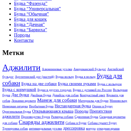
Будка “Фазенда”
Будка “Универсальная”
Будка “Обычная”
Будка для кошек
Будка “Дачная”
Будка “Барвиха”
Породы
Контакты
Метки
Аджилити
Алюминиевые уголки
Американский бульдог
Английский
Будка для
бульдог
Аргентинский дог (мастиф)
Будка-вольер
Будка в вольер
собаки
Будка на две собаки
Будка своими руками
Будка с вольером
Будка с кормушкой
Будки в других городах
Будки с дставкой по России
Вольерная
Две будки
будка
Двойная будка
Девайсы для собак
Контрастный цвет
Кровати для
Манеж для собаки
собак
Лежанки-кровати
Материалы для будки
Минивольер
Нестандартная будка
Немецкая овчарка
Необычная будка
Опции в будку
Открывающаяся крыша
Породы
Препятствия
Оригинальная будка
аджилити
Производство будок
Размеры собаки
Сдвоенная будка
Складная кроватка
Снаряды аджилити
для собаки
Собака в будке
Собака грызет будку
дрессировка
Тренировка собак
антивандальные уголки
конура
откидная крыша