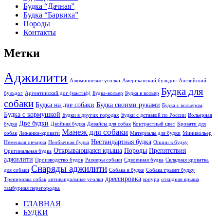
Будка “Дачная”
Будка “Барвиха”
Породы
Контакты
Метки
Аджилити
Алюминиевые уголки
Американский бульдог
Английский
Будка для
бульдог
Аргентинский дог (мастиф)
Будка-вольер
Будка в вольер
собаки
Будка на две собаки
Будка своими руками
Будка с вольером
Будка с кормушкой
Будки в других городах
Будки с дставкой по России
Вольерная
Две будки
будка
Двойная будка
Девайсы для собак
Контрастный цвет
Кровати для
Манеж для собаки
собак
Лежанки-кровати
Материалы для будки
Минивольер
Нестандартная будка
Немецкая овчарка
Необычная будка
Опции в будку
Открывающаяся крыша
Породы
Препятствия
Оригинальная будка
аджилити
Производство будок
Размеры собаки
Сдвоенная будка
Складная кроватка
Снаряды аджилити
для собаки
Собака в будке
Собака грызет будку
дрессировка
Тренировка собак
антивандальные уголки
конура
откидная крыша
тамбурная перегородка
ГЛАВНАЯ
БУДКИ