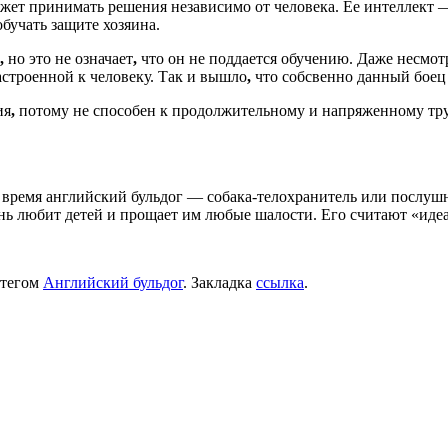
жет принимать решения независимо от человека. Ее интеллект 
бучать защите хозяина.
,
но это не означает
,
что он не поддается обучению. Даже несмотр
строенной к человеку. Так и вышло
,
что собсвенно данный боец 
ия
,
потому не способен к продолжительному и напряженному труд
ше время английский бульдог — собака-телохранитель или посл
ень любит детей и прощает им любые шалости. Его считают «иде
 тегом
Английский бульдог
. Закладка
ссылка
.