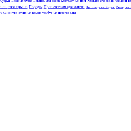
 будки
Двойная будка
Девайсы для собак
Контрастный цвет
Кровати для собак
Лежанки-кр
ающаяся крыша
Породы
Препятствия аджилити
Производство будок
Размеры с
овка
конура
откидная крыша
тамбурная перегородка