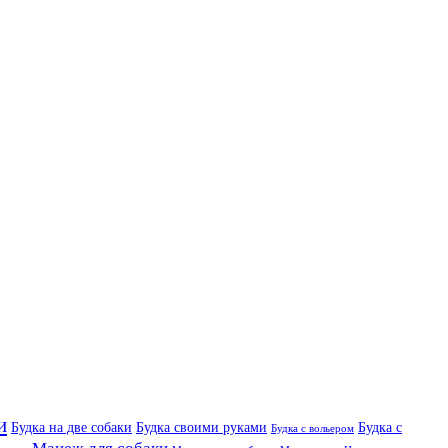
и
Будка на две собаки
Будка своими руками
Будка с
Будка с вольером