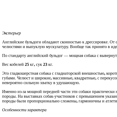
Экстерьер
Английские бульдоги обладают сконностью к дрессировке. От 
челюстями и выпуклую мускулатуру. Вообще так принято в иде
По стандарту английский бульдог — мощная собака с выверну
Вес кобелей
25
кг
,
сук
23
кг.
Это гладкошерстная собака с гладиаторской внешностью
,
корот
губами. Челюст и широкие
,
массивные
,
квадратные
,
с перекусо
невероятно сильную хватку в удушающую.
Именно из-за мощной передней части эти собаки практически 
породы. На выставках собак-участников с превышением указан
породы были пропорционально сложены
,
гармоничны и атлет
Особенности характера