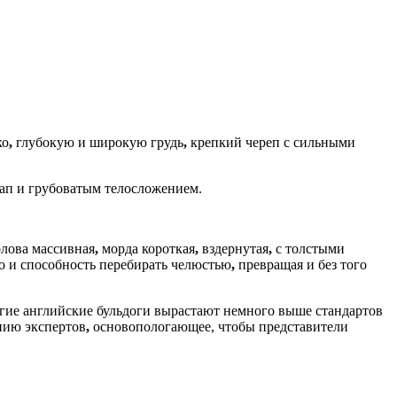
хо
,
глубокую и широкую грудь
,
крепкий череп с сильными
п и грубоватым телосложением.
лова массивная
,
морда короткая
,
вздернутая
,
с толстыми
о и способность перебирать челюстью
,
превращая и без того
гие английские бульдоги вырастают немного выше стандартов
нию экспертов
,
основопологающее, чтобы представители