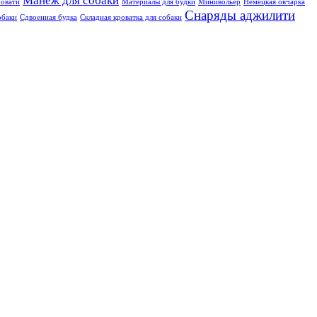
Манеж для собаки
овати
Материалы для будки
Минивольер
Немецкая овчарка
Снаряды аджилити
обаки
Сдвоенная будка
Складная кроватка для собаки