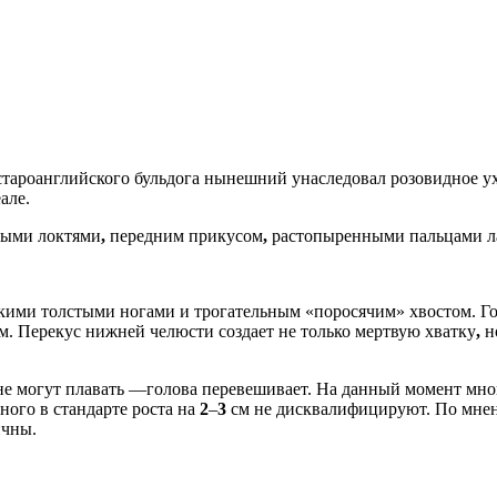
староанглийского бульдога нынешний унаследовал розовидное у
але.
тыми локтями
,
передним прикусом
,
растопыренными пальцами ла
кими толстыми ногами и трогательным «поросячим» хвостом. Го
м. Перекус нижней челюсти создает не только мертвую хватку
,
н
не могут плавать —голова перевешивает. На данный момент мно
ного в стандарте роста на
2
–
3
см не дисквалифицируют. По мне
ичны.