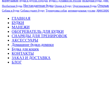
кормушкой
Две
Будки в других городах
Будки с дставкой по России
Вольерная будка
Нестандартная будка
Открыв
Необычная будка
Опции в будку
Оригинальная будка
дрессир
Собака в будке
Собака грызет будку
Тренировка собак
антивандальные уголки
ГЛАВНАЯ
БУДКИ
МАНЕЖИ
ОБОГРЕВАТЕЛЬ ДЛЯ БУДКИ
СНАРЯДЫ ДЛЯ ТРЕНИРОВОК
АКСЕССУАРЫ
Домашние будки-домики
Будка для кошек
КОНТАКТЫ
ЗАКАЗ И ДОСТАВКА
БЛОГ