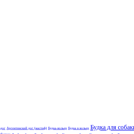
Будка для собак
ьдог
Аргентинский дог (мастиф)
Будка-вольер
Будка в вольер