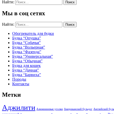
Найти:
Мы в соц сетях
Найти:
Обогреватель для будки
Будка “Опушка”
Будка “Собачья”
Будка “Вольерная”
Будка “Фазенда”
Будка “Универсальная”
Будка “Обычная”
Будка для кошек
Будка “Дачная”
Будка “Барвиха”
Породы
Контакты
Метки
Аджилити
Алюминиевые уголки
Американский бульдог
Английский бул