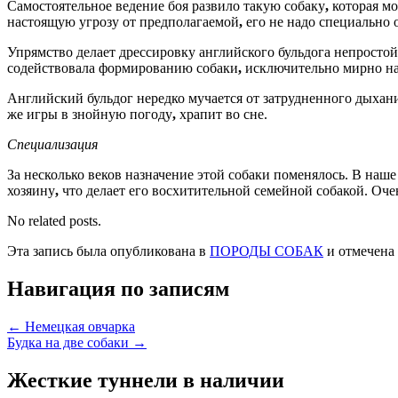
Самостоятельное ведение боя развило такую собаку
,
которая мо
настоящую угрозу от предполагаемой
,
его не надо специально о
Упрямство делает дрессировку английского бульдога непростой
содействовала формированию собаки
,
исключительно мирно на
Английский бульдог нередко мучается от затрудненного дыхан
же игры в знойную погоду
,
храпит во сне.
Специализация
За несколько веков назначение этой собаки поменялось. В на
хозяину
,
что делает его восхитительной семейной собакой. Оч
No related posts.
Эта запись была опубликована в
ПОРОДЫ СОБАК
и отмечена
Навигация по записям
←
Немецкая овчарка
Будка на две собаки
→
Жесткие туннели в наличии