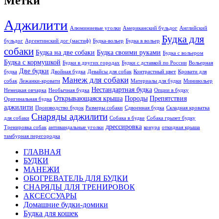
Метки
Аджилити
Алюминиевые уголки
Американский бульдог
Английский
Будка для
бульдог
Аргентинский дог (мастиф)
Будка-вольер
Будка в вольер
собаки
Будка на две собаки
Будка своими руками
Будка с вольером
Будка с кормушкой
Будки в других городах
Будки с дставкой по России
Вольерная
Две будки
будка
Двойная будка
Девайсы для собак
Контрастный цвет
Кровати для
Манеж для собаки
собак
Лежанки-кровати
Материалы для будки
Минивольер
Нестандартная будка
Немецкая овчарка
Необычная будка
Опции в будку
Открывающаяся крыша
Породы
Препятствия
Оригинальная будка
аджилити
Производство будок
Размеры собаки
Сдвоенная будка
Складная кроватка
Снаряды аджилити
для собаки
Собака в будке
Собака грызет будку
дрессировка
Тренировка собак
антивандальные уголки
конура
откидная крыша
тамбурная перегородка
ГЛАВНАЯ
БУДКИ
МАНЕЖИ
ОБОГРЕВАТЕЛЬ ДЛЯ БУДКИ
СНАРЯДЫ ДЛЯ ТРЕНИРОВОК
АКСЕССУАРЫ
Домашние будки-домики
Будка для кошек