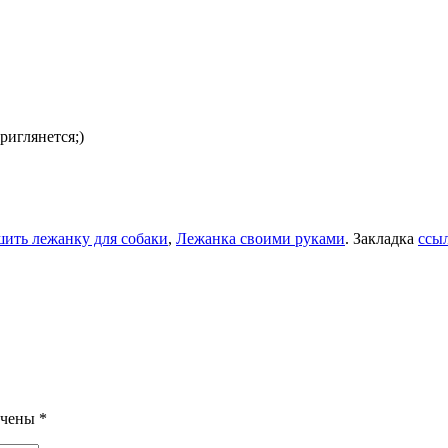
риглянется;)
шить лежанку для собаки
,
Лежанка своими руками
. Закладка
ссы
ечены
*