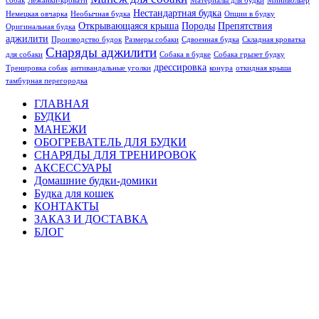
собак
Лежанки-кровати
Материалы для будки
Минивольер
Нестандартная будка
Немецкая овчарка
Необычная будка
Опции в будку
Открывающаяся крыша
Породы
Препятствия
Оригинальная будка
аджилити
Производство будок
Размеры собаки
Сдвоенная будка
Складная кроватка
Снаряды аджилити
для собаки
Собака в будке
Собака грызет будку
дрессировка
Тренировка собак
антивандальные уголки
конура
откидная крыша
тамбурная перегородка
ГЛАВНАЯ
БУДКИ
МАНЕЖИ
ОБОГРЕВАТЕЛЬ ДЛЯ БУДКИ
СНАРЯДЫ ДЛЯ ТРЕНИРОВОК
АКСЕССУАРЫ
Домашние будки-домики
Будка для кошек
КОНТАКТЫ
ЗАКАЗ И ДОСТАВКА
БЛОГ