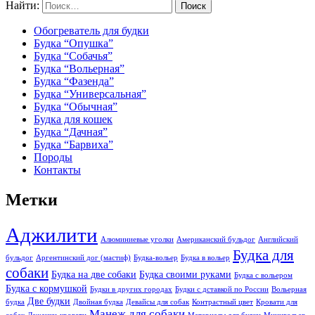
Найти:
Обогреватель для будки
Будка “Опушка”
Будка “Собачья”
Будка “Вольерная”
Будка “Фазенда”
Будка “Универсальная”
Будка “Обычная”
Будка для кошек
Будка “Дачная”
Будка “Барвиха”
Породы
Контакты
Метки
Аджилити
Алюминиевые уголки
Американский бульдог
Английский
Будка для
бульдог
Аргентинский дог (мастиф)
Будка-вольер
Будка в вольер
собаки
Будка на две собаки
Будка своими руками
Будка с вольером
Будка с кормушкой
Будки в других городах
Будки с дставкой по России
Вольерная
Две будки
будка
Двойная будка
Девайсы для собак
Контрастный цвет
Кровати для
Манеж для собаки