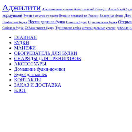
Аджилити
Алюминиевые уголки
Американский бульдог
Английский бул
кормушкой
Две
Будки в других городах
Будки с дставкой по России
Вольерная будка
Нестандартная будка
Открыв
Необычная будка
Опции в будку
Оригинальная будка
дрессир
Собака в будке
Собака грызет будку
Тренировка собак
антивандальные уголки
ГЛАВНАЯ
БУДКИ
МАНЕЖИ
ОБОГРЕВАТЕЛЬ ДЛЯ БУДКИ
СНАРЯДЫ ДЛЯ ТРЕНИРОВОК
АКСЕССУАРЫ
Домашние будки-домики
Будка для кошек
КОНТАКТЫ
ЗАКАЗ И ДОСТАВКА
БЛОГ