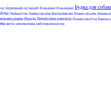
Будка для собак
ьдог
Аргентинский дог (мастиф)
Будка-вольер
Будка в вольер
 будки
Двойная будка
Девайсы для собак
Контрастный цвет
Кровати для собак
Лежанки-кр
ающаяся крыша
Породы
Препятствия аджилити
Производство будок
Размеры с
овка
конура
откидная крыша
тамбурная перегородка