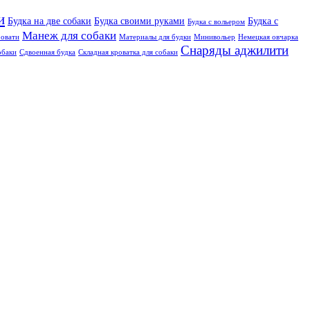
и
Будка на две собаки
Будка своими руками
Будка с
Будка с вольером
Манеж для собаки
овати
Материалы для будки
Минивольер
Немецкая овчарка
Снаряды аджилити
обаки
Сдвоенная будка
Складная кроватка для собаки