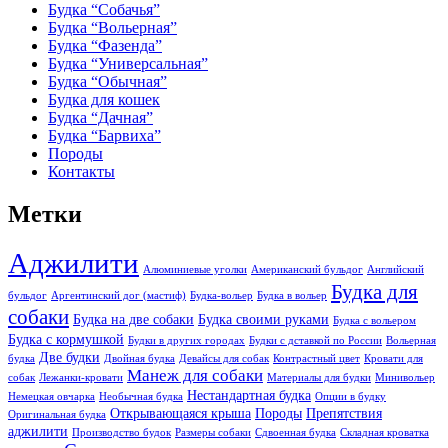
Будка “Собачья”
Будка “Вольерная”
Будка “Фазенда”
Будка “Универсальная”
Будка “Обычная”
Будка для кошек
Будка “Дачная”
Будка “Барвиха”
Породы
Контакты
Метки
Аджилити
Алюминиевые уголки
Американский бульдог
Английский
Будка для
бульдог
Аргентинский дог (мастиф)
Будка-вольер
Будка в вольер
собаки
Будка на две собаки
Будка своими руками
Будка с вольером
Будка с кормушкой
Будки в других городах
Будки с дставкой по России
Вольерная
Две будки
будка
Двойная будка
Девайсы для собак
Контрастный цвет
Кровати для
Манеж для собаки
собак
Лежанки-кровати
Материалы для будки
Минивольер
Нестандартная будка
Немецкая овчарка
Необычная будка
Опции в будку
Открывающаяся крыша
Породы
Препятствия
Оригинальная будка
аджилити
Производство будок
Размеры собаки
Сдвоенная будка
Складная кроватка