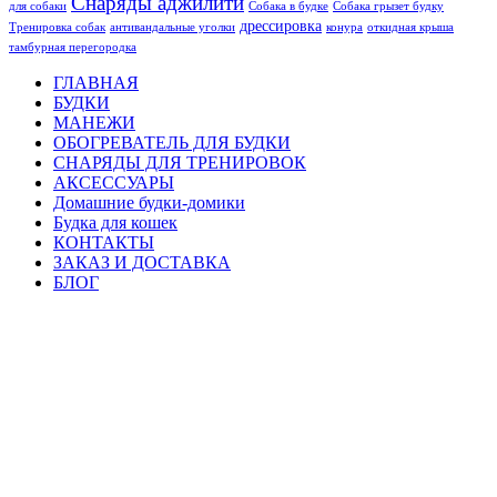
Снаряды аджилити
для собаки
Собака в будке
Собака грызет будку
дрессировка
Тренировка собак
антивандальные уголки
конура
откидная крыша
тамбурная перегородка
ГЛАВНАЯ
БУДКИ
МАНЕЖИ
ОБОГРЕВАТЕЛЬ ДЛЯ БУДКИ
СНАРЯДЫ ДЛЯ ТРЕНИРОВОК
АКСЕССУАРЫ
Домашние будки-домики
Будка для кошек
КОНТАКТЫ
ЗАКАЗ И ДОСТАВКА
БЛОГ