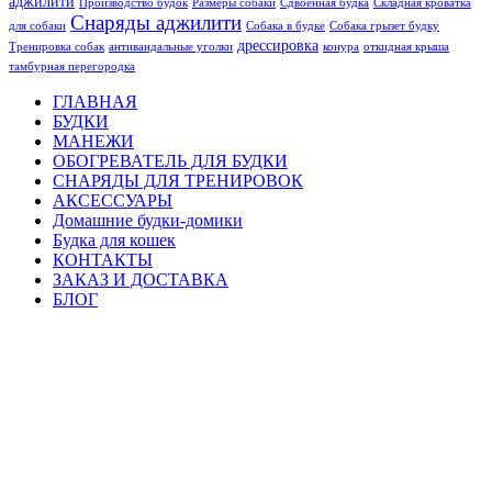
аджилити
Производство будок
Размеры собаки
Сдвоенная будка
Складная кроватка
Снаряды аджилити
для собаки
Собака в будке
Собака грызет будку
дрессировка
Тренировка собак
антивандальные уголки
конура
откидная крыша
тамбурная перегородка
ГЛАВНАЯ
БУДКИ
МАНЕЖИ
ОБОГРЕВАТЕЛЬ ДЛЯ БУДКИ
СНАРЯДЫ ДЛЯ ТРЕНИРОВОК
АКСЕССУАРЫ
Домашние будки-домики
Будка для кошек
КОНТАКТЫ
ЗАКАЗ И ДОСТАВКА
БЛОГ