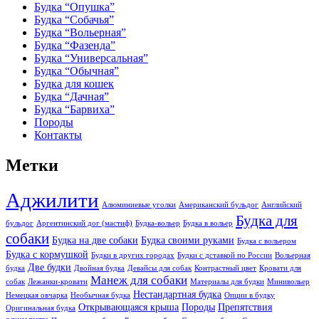
Будка “Опушка”
Будка “Собачья”
Будка “Вольерная”
Будка “Фазенда”
Будка “Универсальная”
Будка “Обычная”
Будка для кошек
Будка “Дачная”
Будка “Барвиха”
Породы
Контакты
Метки
Аджилити
Алюминиевые уголки
Американский бульдог
Английский
Будка для
бульдог
Аргентинский дог (мастиф)
Будка-вольер
Будка в вольер
собаки
Будка на две собаки
Будка своими руками
Будка с вольером
Будка с кормушкой
Будки в других городах
Будки с дставкой по России
Вольерная
Две будки
будка
Двойная будка
Девайсы для собак
Контрастный цвет
Кровати для
Манеж для собаки
собак
Лежанки-кровати
Материалы для будки
Минивольер
Нестандартная будка
Немецкая овчарка
Необычная будка
Опции в будку
Открывающаяся крыша
Породы
Препятствия
Оригинальная будка