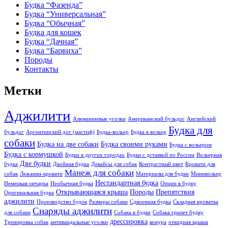
Будка “Фазенда”
Будка “Универсальная”
Будка “Обычная”
Будка для кошек
Будка “Дачная”
Будка “Барвиха”
Породы
Контакты
Метки
Аджилити
Алюминиевые уголки
Американский бульдог
Английский
Будка для
бульдог
Аргентинский дог (мастиф)
Будка-вольер
Будка в вольер
собаки
Будка на две собаки
Будка своими руками
Будка с вольером
Будка с кормушкой
Будки в других городах
Будки с дставкой по России
Вольерная
Две будки
будка
Двойная будка
Девайсы для собак
Контрастный цвет
Кровати для
Манеж для собаки
собак
Лежанки-кровати
Материалы для будки
Минивольер
Нестандартная будка
Немецкая овчарка
Необычная будка
Опции в будку
Открывающаяся крыша
Породы
Препятствия
Оригинальная будка
аджилити
Производство будок
Размеры собаки
Сдвоенная будка
Складная кроватка
Снаряды аджилити
для собаки
Собака в будке
Собака грызет будку
дрессировка
Тренировка собак
антивандальные уголки
конура
откидная крыша