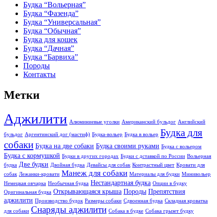
Будка “Вольерная”
Будка “Фазенда”
Будка “Универсальная”
Будка “Обычная”
Будка для кошек
Будка “Дачная”
Будка “Барвиха”
Породы
Контакты
Метки
Аджилити
Алюминиевые уголки
Американский бульдог
Английский
Будка для
бульдог
Аргентинский дог (мастиф)
Будка-вольер
Будка в вольер
собаки
Будка на две собаки
Будка своими руками
Будка с вольером
Будка с кормушкой
Будки в других городах
Будки с дставкой по России
Вольерная
Две будки
будка
Двойная будка
Девайсы для собак
Контрастный цвет
Кровати для
Манеж для собаки
собак
Лежанки-кровати
Материалы для будки
Минивольер
Нестандартная будка
Немецкая овчарка
Необычная будка
Опции в будку
Открывающаяся крыша
Породы
Препятствия
Оригинальная будка
аджилити
Производство будок
Размеры собаки
Сдвоенная будка
Складная кроватка
Снаряды аджилити
для собаки
Собака в будке
Собака грызет будку