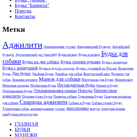
Будка “Барвиха”
Породы
Контакты
Метки
Аджилити
Алюминиевые уголки
Американский бульдог
Английский
Будка для
бульдог
Аргентинский дог (мастиф)
Будка-вольер
Будка в вольер
собаки
Будка на две собаки
Будка своими руками
Будка с вольером
Будка с кормушкой
Будки в других городах
Будки с дставкой по России
Вольерная
Две будки
будка
Двойная будка
Девайсы для собак
Контрастный цвет
Кровати для
Манеж для собаки
собак
Лежанки-кровати
Материалы для будки
Минивольер
Нестандартная будка
Немецкая овчарка
Необычная будка
Опции в будку
Открывающаяся крыша
Породы
Препятствия
Оригинальная будка
аджилити
Производство будок
Размеры собаки
Сдвоенная будка
Складная кроватка
Снаряды аджилити
для собаки
Собака в будке
Собака грызет будку
дрессировка
Тренировка собак
антивандальные уголки
конура
откидная крыша
тамбурная перегородка
ГЛАВНАЯ
БУДКИ
МАНЕЖИ