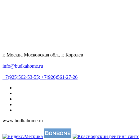
г. Москва Московская обл., г. Королев
info@budkahome.ru
+7(925)562-53-55;
+7(926)561-27-26
www.budkahome.ru