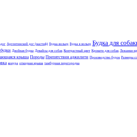
Будка для собак
ьдог
Аргентинский дог (мастиф)
Будка-вольер
Будка в вольер
 будки
Двойная будка
Девайсы для собак
Контрастный цвет
Кровати для собак
Лежанки-кр
ающаяся крыша
Породы
Препятствия аджилити
Производство будок
Размеры с
овка
конура
откидная крыша
тамбурная перегородка