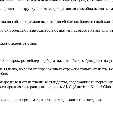
 придет на выручку на охоте
,
декоративная способна осилить з
а ли собака к независимости или ей близок более тесный конта
о они обладают выносливостью; причем их работа не зависит от 
жет отвлечь от стада.
х овчарок, ротвейлера, добермана, английского бульдога с их 
к. Однако
,
во многих справочниках отражена только их часть. 
убов.
ународные и отечественные стандарты
,
содержащие информацию о
Международная федерация кинологов)
,
AKC (American Kennel Club 
, а так же затронем тонкости их содержания и разведения.