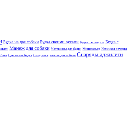
и
Будка на две собаки
Будка своими руками
Будка с
Будка с вольером
Манеж для собаки
овати
Материалы для будки
Минивольер
Немецкая овчарка
Снаряды аджилити
обаки
Сдвоенная будка
Складная кроватка для собаки