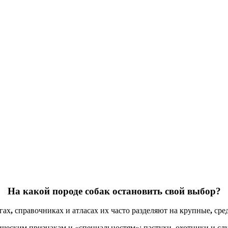
На какой породе собак остановить свой выбор?
гах
,
справочниках и атласах их часто разделяют на крупные
,
сред
ическим признакам и «специальностям»: пастухи
,
охотники и сл