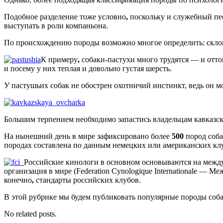
Подобное разделение тоже условно
,
поскольку и служебный пес
выступать в роли компаньона.
По происхождению породы возможно многое определить: склонн
К примеру
,
собаки-пастухи много трудятся — и оттог
и посему у них теплая и довольно густая шерсть.
У пастушьих собак не обострен охотничий инстинкт, ведь он мо
Большим терпением необходимо запастись владельцам кавказски
На нынешний день в мире зафиксировано более
500
пород соба
породах составлена по данным немецких или американских кл
Российские кинологи в основном основываются на межд
организация в мире (Federation Cynologique Internationale — 
конечно
,
стандарты российских клубов.
В этой рубрике мы будем публиковать популярные породы собак
No related posts.