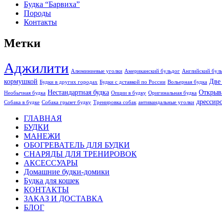
Будка “Барвиха”
Породы
Контакты
Метки
Аджилити
Алюминиевые уголки
Американский бульдог
Английский бул
кормушкой
Две
Будки в других городах
Будки с дставкой по России
Вольерная будка
Нестандартная будка
Открыв
Необычная будка
Опции в будку
Оригинальная будка
дрессир
Собака в будке
Собака грызет будку
Тренировка собак
антивандальные уголки
ГЛАВНАЯ
БУДКИ
МАНЕЖИ
ОБОГРЕВАТЕЛЬ ДЛЯ БУДКИ
СНАРЯДЫ ДЛЯ ТРЕНИРОВОК
АКСЕССУАРЫ
Домашние будки-домики
Будка для кошек
КОНТАКТЫ
ЗАКАЗ И ДОСТАВКА
БЛОГ