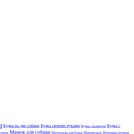
и
Будка на две собаки
Будка своими руками
Будка с
Будка с вольером
Манеж для собаки
овати
Материалы для будки
Минивольер
Немецкая овчарка