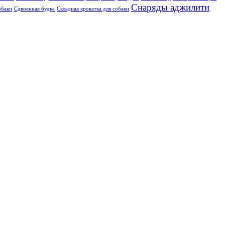
Снаряды аджилити
обаки
Сдвоенная будка
Складная кроватка для собаки