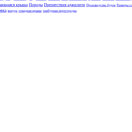
ающаяся крыша
Породы
Препятствия аджилити
Производство будок
Размеры с
овка
конура
откидная крыша
тамбурная перегородка