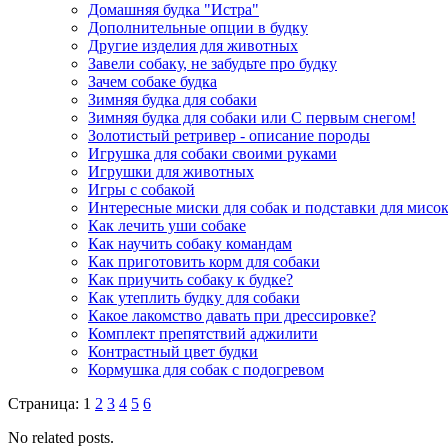
Домашняя будка "Истра"
Дополнительные опции в будку
Другие изделия для животных
Завели собаку, не забудьте про будку
Зачем собаке будка
Зимняя будка для собаки
Зимняя будка для собаки или С первым снегом!
Золотистый ретривер - описание породы
Игрушка для собаки своими руками
Игрушки для животных
Игры с собакой
Интересные миски для собак и подставки для мисо
Как лечить уши собаке
Как научить собаку командам
Как приготовить корм для собаки
Как приучить собаку к будке?
Как утеплить будку для собаки
Какое лакомство давать при дрессировке?
Комплект препятствий аджилити
Контрастный цвет будки
Кормушка для собак с подогревом
Страница: 1
2
3
4
5
6
No related posts.