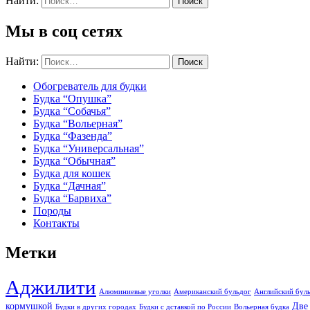
Найти:
Мы в соц сетях
Найти:
Обогреватель для будки
Будка “Опушка”
Будка “Собачья”
Будка “Вольерная”
Будка “Фазенда”
Будка “Универсальная”
Будка “Обычная”
Будка для кошек
Будка “Дачная”
Будка “Барвиха”
Породы
Контакты
Метки
Аджилити
Алюминиевые уголки
Американский бульдог
Английский бул
кормушкой
Две
Будки в других городах
Будки с дставкой по России
Вольерная будка