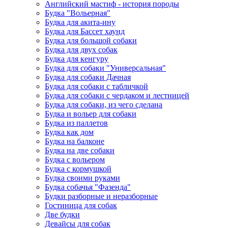
Английский мастиф - история породы
Будка "Вольерная"
Будка для акита-ину
Будка для Бассет хаунд
Будка для большой собаки
Будка для двух собак
Будка для кенгуру
Будка для собаки "Универсальная"
Будка для собаки Дачная
Будка для собаки с табличкой
Будка для собаки с чердаком и лестницей
Будка для собаки, из чего сделана
Будка и вольер для собаки
Будка из паллетов
Будка как дом
Будка на балконе
Будка на две собаки
Будка с вольером
Будка с кормушкой
Будка своими руками
Будка собачья "Фазенда"
Будки разборные и неразборные
Гостиница для собак
Две будки
Девайсы для собак