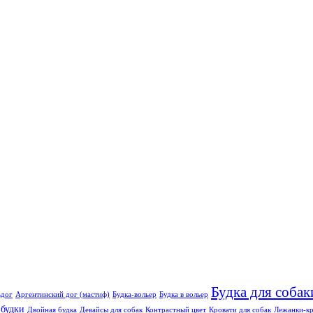
Будка для собак
ьдог
Аргентинский дог (мастиф)
Будка-вольер
Будка в вольер
 будки
Двойная будка
Девайсы для собак
Контрастный цвет
Кровати для собак
Лежанки-кр