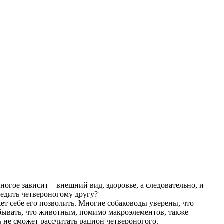
ногое зависит – внешний вид, здоровье, а следовательно, и
редить четвероногому другу?
т себе его позволить. Многие собаководы уверены, что
абывать, что животным, помимо макроэлементов, также
 не сможет рассчитать рацион четвероногого.