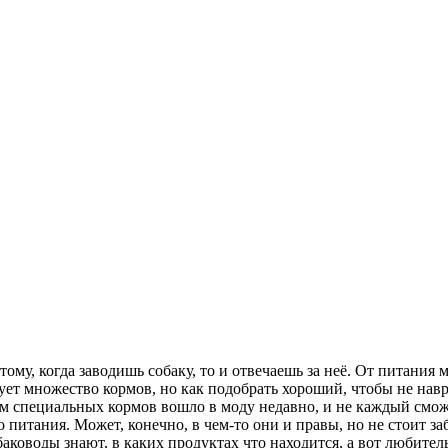
му, когда заводишь собаку, то и отвечаешь за неё. От питания м
ует множество кормов, но как подобрать хороший, чтобы не нав
 специальных кормов вошло в моду недавно, и не каждый сможе
 питания. Может, конечно, в чем-то они и правы, но не стоит з
оводы знают, в каких продуктах что находится, а вот любитель