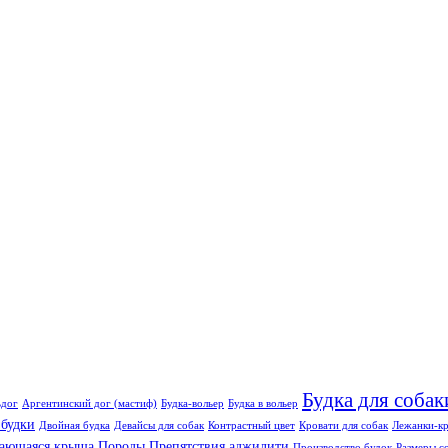
Будка для собак
ьдог
Аргентинский дог (мастиф)
Будка-вольер
Будка в вольер
 будки
Двойная будка
Девайсы для собак
Контрастный цвет
Кровати для собак
Лежанки-кр
ающаяся крыша
Породы
Препятствия аджилити
Производство будок
Размеры с