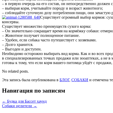
– в первую очередь на его состав, он непосредственно должен 
– выбирая корм, учитывайте породу и возраст животного;
– соблюдайте суточную дозу потребления пищи, они зачастую 
Существует огромный выбор кормов: сух
консервы.
Существует множество преимуществ сухого корма:
– Он значительно сокращает время на кормёжку собаки: отмери
– Животное получает полноценное питание.
– Удобен, если собака часто путешествует с хозяевами.
– Долго хранится.
– Выгоден и доступен.
Необходимо осторожно выбирать вид корма. Как и во всех про
в специализированных точках продажи или зооаптеках, а не в 
готовы к тому, что если корм вашего питомца уйдёт с продажи,
No related posts.
Эта запись была опубликована в
БЛОГ
,
СОБАКИ
и отмечена т
Навигация по записям
←
Будка для Бассет хаунд
Собаки целители
→