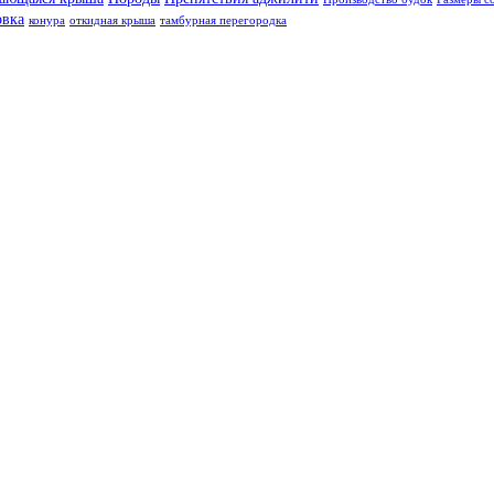
овка
конура
откидная крыша
тамбурная перегородка