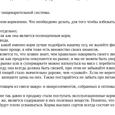
ту пищеварительной системы.
ом кормлении. Что необходимо делать, для того чтобы избежат
 отдельно;
 так как она является полноценным корм;
вода.
 какой именно корм лучше подобрать вашему псу, не жалейте фи
льно проще, в нём тоже есть множество своих нюансов.
ется то, что хозяин знает, чем правильно накормить своего зве
так как продукты покупаются на рынке, и мы не можем быть уве
 рынке или в супермаркете можно наткнуться на мясо с перебито
еду, она всегда должна быть свежей, при этом не забывайте вз
 пищей стало значительно дороже, чем «сушкой». Если не верит
 запишите цены на них. Также постарайтесь не забыть про витам
оящем из смеси макро- и микроэлементов, собранных в оптимал
а не так давно в продажу стали поступать эксплуатационные кор
е, является содержание в них полезных веществ. Понятно, что 
удут плохо усваиваться. Корма высших сортов всегда состоят из