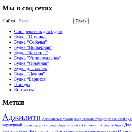
Мы в соц сетях
Найти:
Обогреватель для будки
Будка “Опушка”
Будка “Собачья”
Будка “Вольерная”
Будка “Фазенда”
Будка “Универсальная”
Будка “Обычная”
Будка для кошек
Будка “Дачная”
Будка “Барвиха”
Породы
Контакты
Метки
Аджилити
Алюминиевые уголки
Американский бульдог
Английский бул
кормушкой
Две
Будки в других городах
Будки с дставкой по России
Вольерная будка
Нестандартная будка
Открыв
Необычная будка
Опции в будку
Оригинальная будка