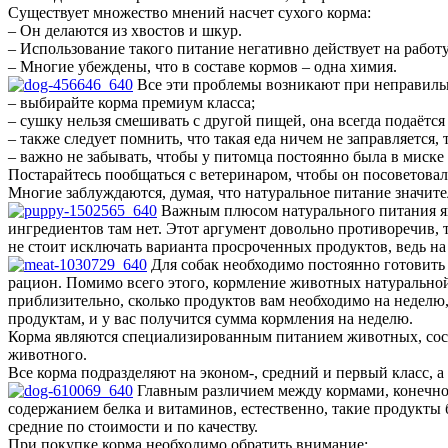
Существует множество мнений насчет сухого корма:
– Он делаются из хвостов и шкур.
– Использование такого питание негативно действует на рабо
– Многие убеждены, что в составе кормов – одна химия.
Все эти проблемы возникают при неправильн
– выбирайте корма премиум класса;
– сушку нельзя смешивать с другой пищей, она всегда подаётся
– также следует помнить, что такая еда ничем не заправляется,
– важно не забывать, чтобы у питомца постоянно была в миске 
Постарайтесь пообщаться с ветеринаром, чтобы он посоветовал
Многие заблуждаются, думая, что натуральное питание значите
Важным плюсом натурального питания явля
ингредиентов там нет. Этот аргумент довольно противоречив, 
не стоит исключать варианта просроченных продуктов, ведь на
Для собак необходимо постоянно готовить 
рацион. Помимо всего этого, кормление животных натуральной
приблизительно, сколько продуктов вам необходимо на неделю,
продуктам, и у вас получится сумма кормления на неделю.
Корма являются специализированным питанием животных, сост
животного.
Все корма подразделяют на эконом-, средний и первый класс, 
Главным различием между кормами, конечно ж
содержанием белка и витаминов, естественно, такие продукты б
средние по стоимости и по качеству.
При покупке корма необходимо обратить внимание: