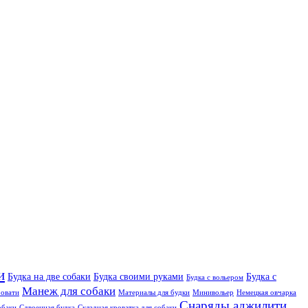
и
Будка на две собаки
Будка своими руками
Будка с
Будка с вольером
Манеж для собаки
овати
Материалы для будки
Минивольер
Немецкая овчарка
Снаряды аджилити
обаки
Сдвоенная будка
Складная кроватка для собаки