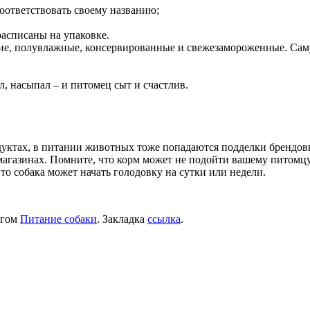
соответствовать своему названию;
расписаны на упаковке.
ие, полувлажные, консервированные и свежезамороженные. Сам
л, насыпал – и питомец сыт и счастлив.
дуктах, в питании животных тоже попадаются подделки брендов
магазинах. Помните, что корм может не подойти вашему питомцу
 то собака может начать голодовку на сутки или недели.
егом
Питание собаки
. Закладка
ссылка
.