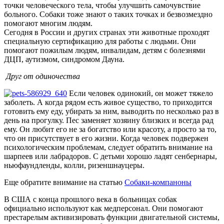
точки человеческого тела, чтобы улучшить самочувствие
больного. Собаки тоже знают о таких точках и безвозмездно
помогают многим людям.
Сегодня в России и других странах эти животные проходят
специальную сертификацию для работы с людьми. Они
помогают пожилым людям, инвалидам, детям с болезнями
ДЦП, аутизмом, синдромом Дауна.
Друг от одиночества
Если человек одинокий, он может тяжело
заболеть. А когда рядом есть живое существо, то приходится
готовить ему еду, убирать за ним, выводить по несколько раз в
день на прогулку. Пес заменяет хозяину близких и всегда рад
ему. Он любит его не за богатство или красоту, а просто за то,
что он присутствует в его жизни. Когда человек подвержен
психологическим проблемам, следует обратить внимание на
шарпеев или лабрадоров. С детьми хорошо ладят сенбернары,
ньюфаундленды, колли, ризеншнауцеры.
Еще обратите внимание на статью
Собаки-компаноны
В США с конца прошлого века в больницах собак
официально используют как медперсонал. Они помогают
престарелым активизировать функции двигательной системы,