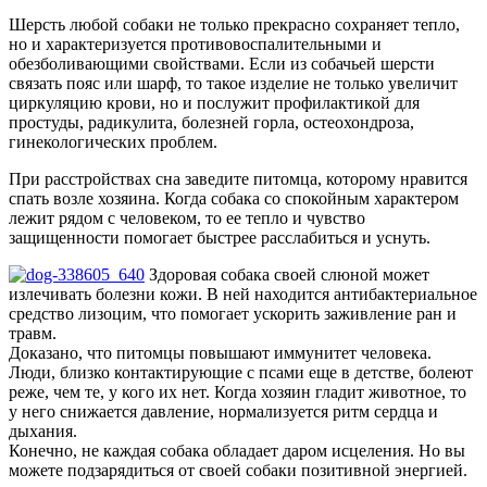
Шерсть любой собаки не только прекрасно сохраняет тепло,
но и характеризуется противовоспалительными и
обезболивающими свойствами. Если из собачьей шерсти
связать пояс или шарф, то такое изделие не только увеличит
циркуляцию крови, но и послужит профилактикой для
простуды, радикулита, болезней горла, остеохондроза,
гинекологических проблем.
При расстройствах сна заведите питомца, которому нравится
спать возле хозяина. Когда собака со спокойным характером
лежит рядом с человеком, то ее тепло и чувство
защищенности помогает быстрее расслабиться и уснуть.
Здоровая собака своей слюной может
излечивать болезни кожи. В ней находится антибактериальное
средство лизоцим, что помогает ускорить заживление ран и
травм.
Доказано, что питомцы повышают иммунитет человека.
Люди, близко контактирующие с псами еще в детстве, болеют
реже, чем те, у кого их нет. Когда хозяин гладит животное, то
у него снижается давление, нормализуется ритм сердца и
дыхания.
Конечно, не каждая собака обладает даром исцеления. Но вы
можете подзарядиться от своей собаки позитивной энергией.