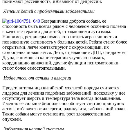
понижают рассеянность, избавляют от депрессии.
Лечение детей с проблемными заболеваниями
Безграничная доброта собаки, ее
способность быть всегда рядом с человеком особенно полезна
в качестве терапии для детей, страдающими аутизмом.
Например, ретриверы помогают снизить агрессивность и
повышенную активность у больных детей. Ребята стают более
открытыми, легче контактируют с окружающими, их
самооценка повышается. Дети, страдающие ДЦП, синдромом
Дауна, с помощью канистерапии улучшают память,
координацию движений, другие функции психомоторики,
стают более самостоятельными.
Избавитесь от астмы и аллергии
Представительница китайской хохлатой породы считается
лидером для лечения подобных заболеваний, поскольку у нее
отсутствует шерсть и температура тела всегда повышенная.
Именно ее сильное биополе способствует снятию приступов
астмы, избавляет от аллергии, радикулита, заболеваний кожи.
Такие собаки могут остановить рост злокачественных
опухолей.
Заболевания нервной системы