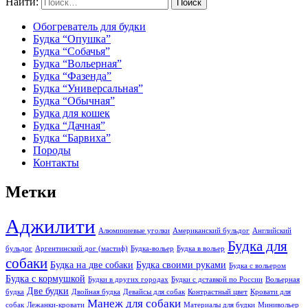
Найти:
Обогреватель для будки
Будка “Опушка”
Будка “Собачья”
Будка “Вольерная”
Будка “Фазенда”
Будка “Универсальная”
Будка “Обычная”
Будка для кошек
Будка “Дачная”
Будка “Барвиха”
Породы
Контакты
Метки
Аджилити
Алюминиевые уголки
Американский бульдог
Английский
Будка для
бульдог
Аргентинский дог (мастиф)
Будка-вольер
Будка в вольер
собаки
Будка на две собаки
Будка своими руками
Будка с вольером
Будка с кормушкой
Будки в других городах
Будки с дставкой по России
Вольерная
Две будки
будка
Двойная будка
Девайсы для собак
Контрастный цвет
Кровати для
Манеж для собаки
собак
Лежанки-кровати
Материалы для будки
Минивольер