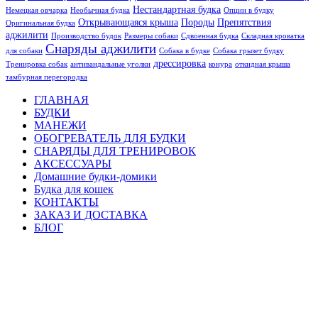
Нестандартная будка
Немецкая овчарка
Необычная будка
Опции в будку
Открывающаяся крыша
Породы
Препятствия
Оригинальная будка
аджилити
Производство будок
Размеры собаки
Сдвоенная будка
Складная кроватка
Снаряды аджилити
для собаки
Собака в будке
Собака грызет будку
дрессировка
Тренировка собак
антивандальные уголки
конура
откидная крыша
тамбурная перегородка
ГЛАВНАЯ
БУДКИ
МАНЕЖИ
ОБОГРЕВАТЕЛЬ ДЛЯ БУДКИ
СНАРЯДЫ ДЛЯ ТРЕНИРОВОК
АКСЕССУАРЫ
Домашние будки-домики
Будка для кошек
КОНТАКТЫ
ЗАКАЗ И ДОСТАВКА
БЛОГ